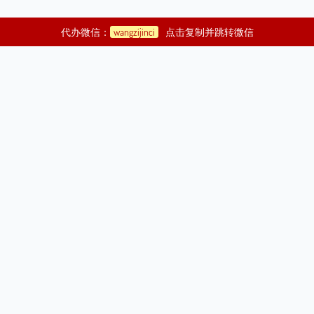
代办微信：
wangzijinci
点击复制并跳转微信
©2021
济渎庙代烧金元宝|代烧纸钱|代烧纸|代人烧纸钱|代烧元宝|代
祭祀|带祭祀
Copyright Your WebSite.Some Rights Reserved.
| 版权所有：
济渎代烧金元宝地图
|
|
济渎代烧金元宝
网站备案编号：
鄂ICP备19017203号|
鄂公网安
备42070002000040号
代烧金元宝,代烧纸,代烧纸钱,代烧元宝,代祭祀,代扫墓,代祭扫,寺庙烧纸钱,超度婴魂,度亡法事,超
渡科仪,道观代烧纸,超度亡灵,超渡亡人,代烧纸钱,带烧元宝,代人扫墓,代祭奠，代烧金元宝,代烧纸,