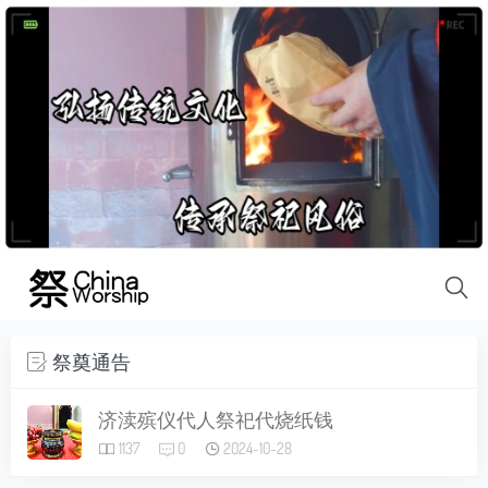
祭奠通告
济渎殡仪代人祭祀代烧纸钱
1137
0
2024-10-28