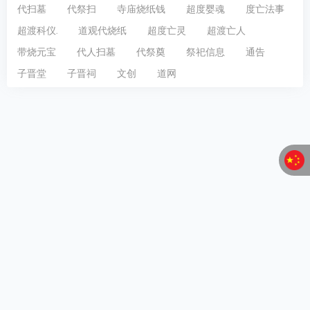
代扫墓
代祭扫
寺庙烧纸钱
超度婴魂
度亡法事
超渡科仪.
道观代烧纸
超度亡灵
超渡亡人
带烧元宝
代人扫墓
代祭奠
祭祀信息
通告
子晋堂
子晋祠
文创
道网