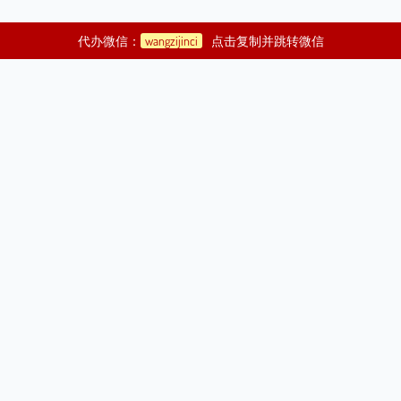
代办微信：
wangzijinci
点击复制并跳转微信
©2021
济渎庙代烧金元宝|代烧纸钱|代烧纸|代人烧纸钱|代烧元宝|代
祭祀|带祭祀
Copyright Your WebSite.Some Rights Reserved.
| 版权所有：
济渎代烧金元宝地图
|
|
济渎代烧金元宝
网站备案编号：
鄂ICP备19017203号|
鄂公网安
备42070002000040号
代烧金元宝,代烧纸,代烧纸钱,代烧元宝,代祭祀,代扫墓,代祭扫,寺庙烧纸钱,超度婴魂,度亡法事,超
渡科仪,道观代烧纸,超度亡灵,超渡亡人,代烧纸钱,带烧元宝,代人扫墓,代祭奠，代烧金元宝,代烧纸,