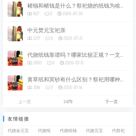
楮镪和楮钱是什么？祭祀烧的纸钱为啥叫这个名字，现在怎么用才合适
957
0
2026-07-30
中元焚元宝祀亲
2217
0
2026-07-21
代烧纸钱靠谱吗？哪家比较正规？一文讲清做法、讲究与避坑指南
2893
0
2026-07-15
黄草纸和冥钞有什么区别？祭祀用哪种比较好？
3014
0
2026-07-14
上一页
1/479
下一页
友情链接
代烧金元宝
代烧纸
代烧纸钱
代烧元宝
代祭祀