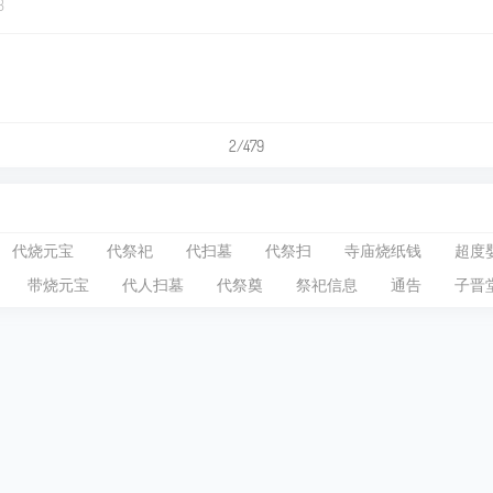
3
2/479
代烧元宝
代祭祀
代扫墓
代祭扫
寺庙烧纸钱
超度
带烧元宝
代人扫墓
代祭奠
祭祀信息
通告
子晋