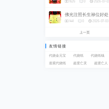
1626
0
2026-07-0
佛光注照长生禄位好处
1441
0
2026-07-03
上一页
友情链接
代烧金元宝
代烧纸
代烧纸钱
道观代烧纸
超度亡灵
超渡亡人