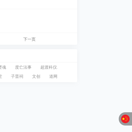
下一页
婴魂
度亡法事
超渡科仪.
堂
子晋祠
文创
道网